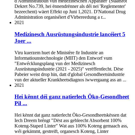
d'Administratioun vun medezineschen Apparater' (Staatsrot
Dekret No.739, hei ënnendrënner als déi nei 'Reglementer'
bezeechent) wäert Effekt op Juni 1,2021. D'National Drug
Administration organiséiert d'Virbereedung a r...
2021
Medizinesch Ausrüstungsindustrie lancéiert 5
Joer ...
Viru kuerzem huet de Ministère fir Industrie an
Informatiounstechnologie (MIIT) den Entworf vum
"Entwécklungsplang vun der Medizinesch
Ausrüstungsindustrie (2021 - 2025)" verëffentlecht. Dëse
Pabeier weist drop hin, datt d'global Gesondheetsindustrie
vun der aktueller Krankheetsdiagnos iwwergaang ass an ...
2021
Hei kënnt déi ganz natierlech Öko-Gesondheet
Pil ...
Hei kënnt dat ganz natierlecht Öko-Gesondheetskëssen dat
Iech Dreem bréngt "Dëst ass gebleecht Absorbent 100%
Koteng-Staped Linter" Wat aus 100% Koteng gemaach ass,
wéi gekämmt, gestreift, organesch Koteng, Linter