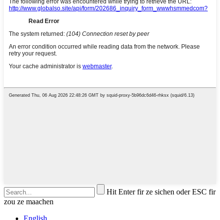
Hit Enter fir ze sichen oder ESC fir
zou ze maachen
English