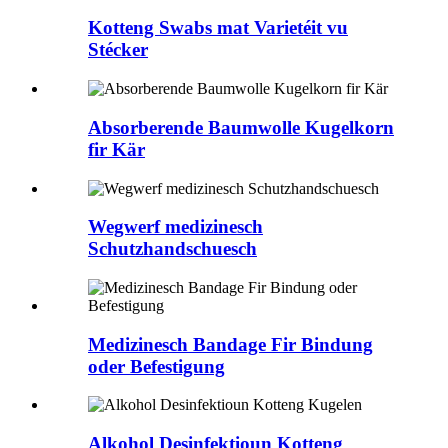
Kotteng Swabs mat Varietéit vu
Stécker
Absorberende Baumwolle Kugelkorn
fir Kär
Wegwerf medizinesch
Schutzhandschuesch
Medizinesch Bandage Fir Bindung
oder Befestigung
Alkohol Desinfektioun Kotteng