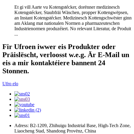
Et gi vill Aarte vu Kotengstécker, dorënner medizinesch
Kotengstécker, Staubfräi Wäschen, propper Kottengwëpsen,
an Instant Kotengstécker. Medizinesch Kottengschwëster ginn
am Aklang mat nationalen Normen a pharmazeuteschen
Industrienormen produzéiert. No relevant Literatur, de Produit
...
Fir Ufroen iwwer eis Produkter oder
Präislëscht, verloosst w.e.g. Är E-Mail un
eis a mir kontaktéiere bannent 24
Stonnen.
Ufro elo
Adress: B2-1209, Zhihuigu Industrial Base, High-Tech Zone,
Liaocheng Stad, Shandong Provënz, China