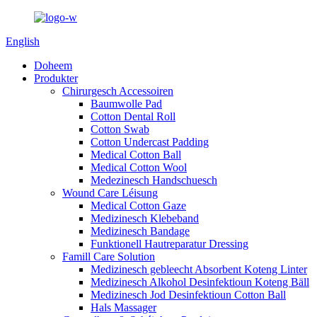
English
Doheem
Produkter
Chirurgesch Accessoiren
Baumwolle Pad
Cotton Dental Roll
Cotton Swab
Cotton Undercast Padding
Medical Cotton Ball
Medical Cotton Wool
Medezinesch Handschuesch
Wound Care Léisung
Medical Cotton Gaze
Medizinesch Klebeband
Medizinesch Bandage
Funktionell Hautreparatur Dressing
Famill Care Solution
Medizinesch gebleecht Absorbent Koteng Linter
Medizinesch Alkohol Desinfektioun Koteng Bäll
Medizinesch Jod Desinfektioun Cotton Ball
Hals Massager