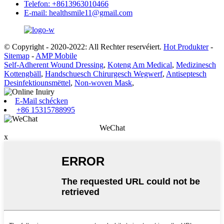
Telefon: +8613963010466
E-mail: healthsmile11@gmail.com
© Copyright - 2020-2022: All Rechter reservéiert.
Hot Produkter
-
Sitemap
-
AMP Mobile
Self-Adherent Wound Dressing
,
Koteng Am Medical
,
Medizinesch
Kottengbäll
,
Handschuesch Chirurgesch Wegwerf
,
Antiseptesch
Desinfektiounsmëttel
,
Non-woven Mask
,
E-Mail schécken
+86 15315788995
WeChat
x