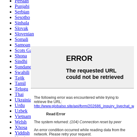
Persian
Punjabi
Serbian
Sesotho
Sinhala
Slovak
Slovenian
Somali
Samoan
Scots Gaelic
Shona
Sindhi
Sundanese
Swahili
Tajik
Tamil
Telugu
Thai
Ukrainian
Urdu
Uzbek
Vietnamese
Welsh
Xhosa
Yiddish