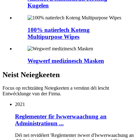
Kugelen
100% natierlech Koteng
Multipurpose Wipes
Wegwerf medizinesch Masken
Neist Neiegkeeten
Focus op rechtzäiteg Neiegkeeten a verstinn déi lescht
Entwécklunge vun der Firma.
2021
Reglementer fir Iwwerwaachung an
Administratioun ...
Déi nei revidéiert 'Reglementer iwwer d'Iwwerwaachung an