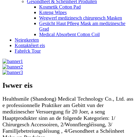
Gesondheet & Schéinheet Produiten
Kosmetik Cotton Pad
Koteng Wipes
Wegwerf medizinesch chirurgesch Masken
Gesiicht Haut Pfleeg Mask am medizinesche
Grad
Medical Absorbent Cotton Coil
Neiegkeeten
Kontaktéiert eis
Fabréck Tour
Iwwer eis
Healthsmile (Shandong) Medical Technology Co., Ltd. ass
e professionnelle Praktiker am Gebitt vun der
medizinescher Versuergung fir 20 Joer, a seng
Haaptprodukter sinn an de folgende Kategorien: 1/
Chirurgesch Accessoiren, 2/Wonnfleegléisung, 3/
Familljebetreiungsléisung , 4/Gesondheet a Schéinheet