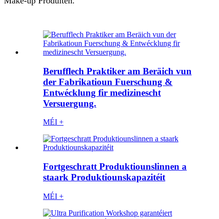
Make-up Produiten.
Berufflech Praktiker am Beräich vun
der Fabrikatioun Fuerschung &
Entwécklung fir medizinescht
Versuergung.
MÉI +
Fortgeschratt Produktiounslinnen a
staark Produktiounskapazitéit
MÉI +