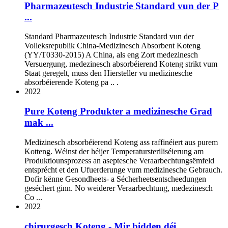
Pharmazeutesch Industrie Standard vun der P
...
Standard Pharmazeutesch Industrie Standard vun der
Volleksrepublik China-Medizinesch Absorbent Koteng
(YY/T0330-2015) A China, als eng Zort medezinesch
Versuergung, medezinesch absorbéierend Koteng strikt vum
Staat geregelt, muss den Hiersteller vu medizinesche
absorbéierende Koteng pa .. .
2022
Pure Koteng Produkter a medizinesche Grad
mak ...
Medizinesch absorbéierend Koteng ass raffinéiert aus purem
Kotteng. Wéinst der héijer Temperatursteriliséierung am
Produktiounsprozess an aseptesche Veraarbechtungsëmfeld
entsprécht et den Ufuerderunge vum medizinesche Gebrauch.
Dofir kënne Gesondheets- a Sécherheetsentscheedungen
geséchert ginn. No weiderer Veraarbechtung, medezinesch
Co ...
2022
chirurgesch Koteng - Mir bidden déi