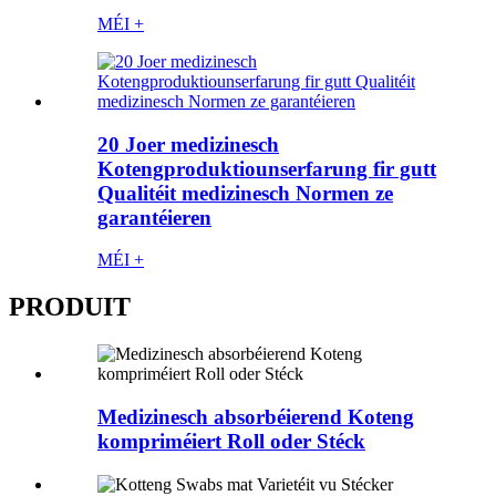
MÉI +
20 Joer medizinesch
Kotengproduktiounserfarung fir gutt
Qualitéit medizinesch Normen ze
garantéieren
MÉI +
PRODUIT
Medizinesch absorbéierend Koteng
kompriméiert Roll oder Stéck