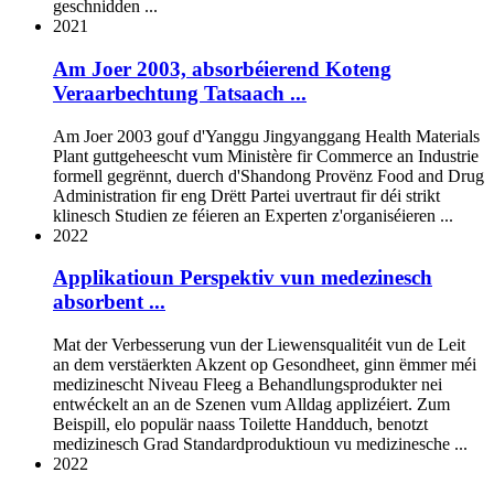
geschnidden ...
2021
Am Joer 2003, absorbéierend Koteng
Veraarbechtung Tatsaach ...
Am Joer 2003 gouf d'Yanggu Jingyanggang Health Materials
Plant guttgeheescht vum Ministère fir Commerce an Industrie
formell gegrënnt, duerch d'Shandong Provënz Food and Drug
Administration fir eng Drëtt Partei uvertraut fir déi strikt
klinesch Studien ze féieren an Experten z'organiséieren ...
2022
Applikatioun Perspektiv vun medezinesch
absorbent ...
Mat der Verbesserung vun der Liewensqualitéit vun de Leit
an dem verstäerkten Akzent op Gesondheet, ginn ëmmer méi
medizinescht Niveau Fleeg a Behandlungsprodukter nei
entwéckelt an an de Szenen vum Alldag applizéiert. Zum
Beispill, elo populär naass Toilette Handduch, benotzt
medizinesch Grad Standardproduktioun vu medizinesche ...
2022