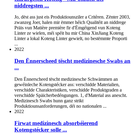
niddregsten ...
Jo, dëst ass just eis Produktiounsziler a Critèren. Zënter 2003,
zwanzeg Joer, halen mir ëmmer héich Qualitéit an niddrege
Präis vun Matière première fir d'Ëmgéigend vun Koteng
Linter ze wielen, méi spéit hu mir China XinJiang Koteng
Linter a lokal Koteng Linter gewielt, no bestëmmte Proporti
...
2022
Den Ënnerscheed tëscht medizinesche Swabs an
...
Den Ënnerscheed tëscht medizinesche Schwämmen an
gewéinleche Kotengstécker ass: verschidde Materialien,
verschidde Charakteristiken, verschidde Produktgraden a
verschidde Späicherbedéngungen. 1, d'Material ass anescht.
Medizinesch Swabs hunn ganz strikt
Produktiounsanforderungen, déi no nationalen ...
2022
Firwat medizinesch absorbéierend
Kotengstécker solle ...