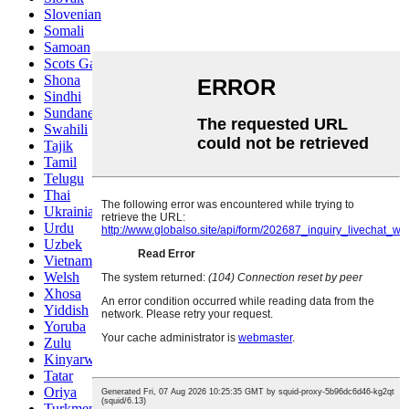
Slovenian
Somali
Samoan
Scots Gaelic
Shona
Sindhi
Sundanese
Swahili
Tajik
Tamil
Telugu
Thai
Ukrainian
Urdu
Uzbek
Vietnamese
Welsh
Xhosa
Yiddish
Yoruba
Zulu
Kinyarwanda
Tatar
Oriya
Turkmen