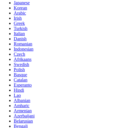
Japanese
Korean
Arabic
Irish
Greek
Turkish
Italian
Danish
Romanian
Indonesian
Czech
Afrikaans
Swedish
Polish
Basque
Catalan
Esperanto
Hindi
Lao
Albanian
Amharic
Armenian
Azerbaijani
Belarusian
Bengali