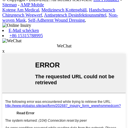
Sitemap
-
AMP Mobile
Koteng Am Medical
,
Medizinesch Kottengbäll
,
Handschuesch
Chirurgesch Wegwerf
,
Antiseptesch Desinfektiounsmëttel
,
Non-
woven Mask
,
Self-Adherent Wound Dressing
,
E-Mail schécken
+86 15315788995
WeChat
x