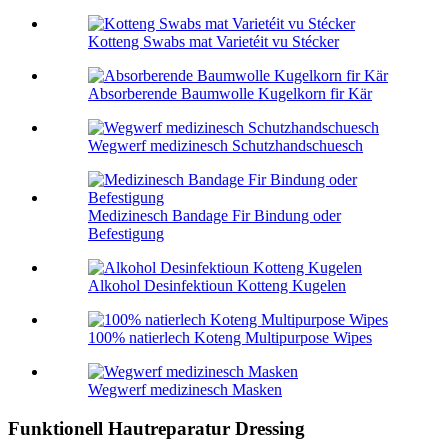
Kotteng Swabs mat Varietéit vu Stécker
Absorberende Baumwolle Kugelkorn fir Kär
Wegwerf medizinesch Schutzhandschuesch
Medizinesch Bandage Fir Bindung oder
Befestigung
Alkohol Desinfektioun Kotteng Kugelen
100% natierlech Koteng Multipurpose Wipes
Wegwerf medizinesch Masken
Funktionell Hautreparatur Dressing