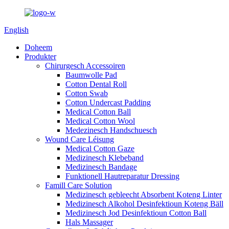
English
Doheem
Produkter
Chirurgesch Accessoiren
Baumwolle Pad
Cotton Dental Roll
Cotton Swab
Cotton Undercast Padding
Medical Cotton Ball
Medical Cotton Wool
Medezinesch Handschuesch
Wound Care Léisung
Medical Cotton Gaze
Medizinesch Klebeband
Medizinesch Bandage
Funktionell Hautreparatur Dressing
Famill Care Solution
Medizinesch gebleecht Absorbent Koteng Linter
Medizinesch Alkohol Desinfektioun Koteng Bäll
Medizinesch Jod Desinfektioun Cotton Ball
Hals Massager