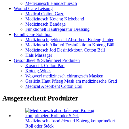
Medezinesch Handschuesch
Wound Care Léisung
Medical Cotton Gaze
Medizinesch Koteng Klebeband
Medizinesch Bandage
Funktionell Hautreparatur Dressing
Famill Care Solution
Medizinesch gebleecht Absorbent Koteng Linter
Medizinesch Alkohol Desinfektioun Koteng Bäll
Medizinesch Jod Desinfektioun Cotton Ball
Hals Massager
Gesondheet & Schéinheet Produiten
Kosmetik Cotton Pad
Koteng Wipes
Wegwerf medizinesch chirurgesch Masken
Gesiicht Haut Pfleeg Mask am medizinesche Grad
Medical Absorbent Cotton Coil
Ausgezeechent Produkter
Medizinesch absorbéierend Koteng kompriméiert
Roll oder Stéck