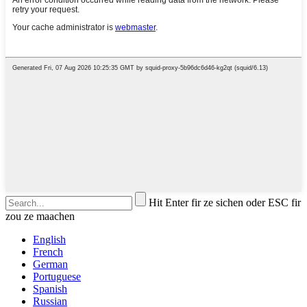
Hit Enter fir ze sichen oder ESC fir
zou ze maachen
English
French
German
Portuguese
Spanish
Russian