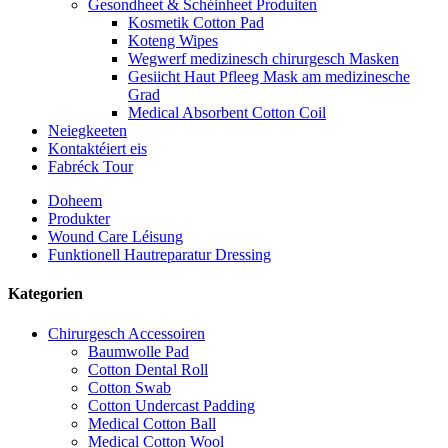
Gesondheet & Schéinheet Produiten
Kosmetik Cotton Pad
Koteng Wipes
Wegwerf medizinesch chirurgesch Masken
Gesiicht Haut Pfleeg Mask am medizinesche
Grad
Medical Absorbent Cotton Coil
Neiegkeeten
Kontaktéiert eis
Fabréck Tour
Doheem
Produkter
Wound Care Léisung
Funktionell Hautreparatur Dressing
Kategorien
Chirurgesch Accessoiren
Baumwolle Pad
Cotton Dental Roll
Cotton Swab
Cotton Undercast Padding
Medical Cotton Ball
Medical Cotton Wool