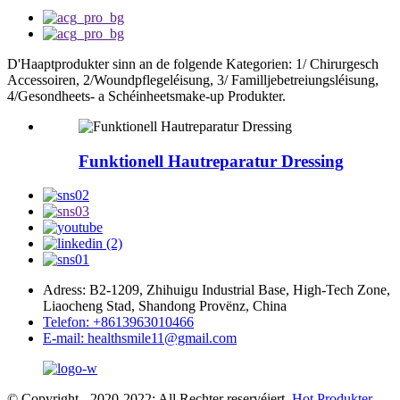
D'Haaptprodukter sinn an de folgende Kategorien: 1/ Chirurgesch
Accessoiren, 2/Woundpflegeléisung, 3/ Familljebetreiungsléisung,
4/Gesondheets- a Schéinheetsmake-up Produkter.
Funktionell Hautreparatur Dressing
Adress: B2-1209, Zhihuigu Industrial Base, High-Tech Zone,
Liaocheng Stad, Shandong Provënz, China
Telefon: +8613963010466
E-mail: healthsmile11@gmail.com
© Copyright - 2020-2022: All Rechter reservéiert.
Hot Produkter
-