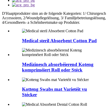
D'Haaptprodukter sinn an de folgende Kategorien: 1/ Chirurgesch
Accessoiren, 2/Woundpflegeléisung, 3/ Familljebetreiungsléisung,
4/Gesondheets- a Schéinheetsmake-up Produkter.
Medical steril Absorbent Cotton Pad
Medizinesch absorbéierend Koteng
kompriméiert Roll oder Stéck
Kotteng Swabs mat Varietéit vu
Stécker