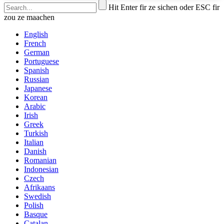
Hit Enter fir ze sichen oder ESC fir
zou ze maachen
English
French
German
Portuguese
Spanish
Russian
Japanese
Korean
Arabic
Irish
Greek
Turkish
Italian
Danish
Romanian
Indonesian
Czech
Afrikaans
Swedish
Polish
Basque
Catalan