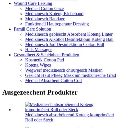
Wound Care Léisung
Medical Cotton Gaze
Medizinesch Koteng Klebeband
Medizinesch Bandage
Funktionell Hautreparatur Dressing
Famill Care Solution
Medizinesch gebleecht Absorbent Koteng Linter
Medizinesch Alkohol Desinfektioun Koteng Bäll
Medizinesch Jod Desinfektioun Cotton Ball
Hals Massager
Gesondheet & Schéinheet Produiten
Kosmetik Cotton Pad
Koteng Wipes
Wegwerf medizinesch chirurgesch Masken
Gesiicht Haut Pfleeg Mask am medizinesche Grad
Medical Absorbent Cotton Coil
Ausgezeechent Produkter
Medizinesch absorbéierend Koteng kompriméiert
Roll oder Stéck