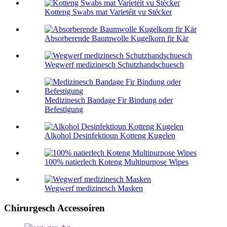
Kotteng Swabs mat Varietéit vu Stécker
Absorberende Baumwolle Kugelkorn fir Kär
Wegwerf medizinesch Schutzhandschuesch
Medizinesch Bandage Fir Bindung oder
Befestigung
Alkohol Desinfektioun Kotteng Kugelen
100% natierlech Koteng Multipurpose Wipes
Wegwerf medizinesch Masken
Chirurgesch Accessoiren