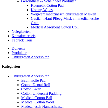
Gesondheet & Schéinheet Produiten
Kosmetik Cotton Pad
Koteng Wipes
Wegwerf medizinesch chirurgesch Masken
Gesiicht Haut Pfleeg Mask am medizinesche
Grad
Medical Absorbent Cotton Coil
Neiegkeeten
Kontaktéiert eis
Fabréck Tour
Doheem
Produkter
Chirurgesch Accessoiren
Kategorien
Chirurgesch Accessoiren
Baumwolle Pad
Cotton Dental Roll
Cotton Swab
Cotton Undercast Padding
Medical Cotton Ball
Medical Cotton Wool
Medezinesch Handschuesch