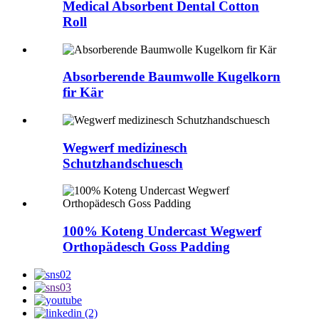
Medical Absorbent Dental Cotton
Roll
Absorberende Baumwolle Kugelkorn
fir Kär
Wegwerf medizinesch
Schutzhandschuesch
100% Koteng Undercast Wegwerf
Orthopädesch Goss Padding