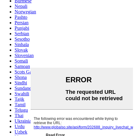
Burmese
Nepali
Norwegian
Pashto
Persian
Punjabi
Serbian
Sesotho
Sinhala
Slovak
Slovenian
Somali
Samoan
Scots Gaelic
Shona
Sindhi
Sundanese
Swahili
Tajik
Tamil
Telugu
Thai
Ukrainian
Urdu
Uzbek