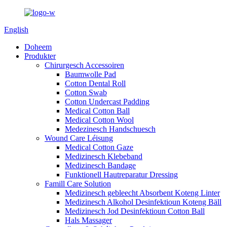
English
Doheem
Produkter
Chirurgesch Accessoiren
Baumwolle Pad
Cotton Dental Roll
Cotton Swab
Cotton Undercast Padding
Medical Cotton Ball
Medical Cotton Wool
Medezinesch Handschuesch
Wound Care Léisung
Medical Cotton Gaze
Medizinesch Klebeband
Medizinesch Bandage
Funktionell Hautreparatur Dressing
Famill Care Solution
Medizinesch gebleecht Absorbent Koteng Linter
Medizinesch Alkohol Desinfektioun Koteng Bäll
Medizinesch Jod Desinfektioun Cotton Ball
Hals Massager