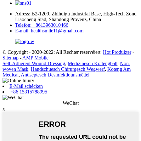
Adress: B2-1209, Zhihuigu Industrial Base, High-Tech Zone,
Liaocheng Stad, Shandong Provënz, China
Telefon: +8613963010466
E-mail: healthsmile11@gmail.com
© Copyright - 2020-2022: All Rechter reservéiert.
Hot Produkter
-
Sitemap
-
AMP Mobile
Self-Adherent Wound Dressing
,
Medizinesch Kottengbäll
,
Non-
woven Mask
,
Handschuesch Chirurgesch Wegwerf
,
Koteng Am
Medical
,
Antiseptesch Desinfektiounsmëttel
,
E-Mail schécken
+86 15315788995
WeChat
x