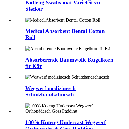
Kotteng Swabs mat Varietéit vu
Stécker
Medical Absorbent Dental Cotton
Roll
Absorberende Baumwolle Kugelkorn
fir Kär
Wegwerf medizinesch
Schutzhandschuesch
100% Koteng Undercast Wegwerf
Orthopädesch Goss Padding