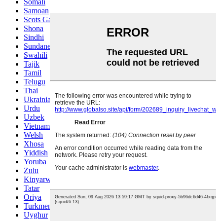
Somali
Samoan
Scots Gaelic
Shona
Sindhi
Sundanese
Swahili
Tajik
Tamil
Telugu
Thai
Ukrainian
Urdu
Uzbek
Vietnamese
Welsh
Xhosa
Yiddish
Yoruba
Zulu
Kinyarwanda
Tatar
Oriya
Turkmen
Uyghur