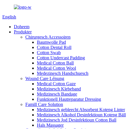
English
Doheem
Produkter
Chirurgesch Accessoiren
Baumwolle Pad
Cotton Dental Roll
Cotton Swab
Cotton Undercast Padding
Medical Cotton Ball
Medical Cotton Wool
Medezinesch Handschuesch
Wound Care Léisung
Medical Cotton Gaze
Medizinesch Klebeband
Medizinesch Bandage
Funktionell Hautreparatur Dressing
Famill Care Solution
Medizinesch gebleecht Absorbent Koteng Linter
Medizinesch Alkohol Desinfektioun Koteng Bäll
Medizinesch Jod Desinfektioun Cotton Ball
Hals Massager