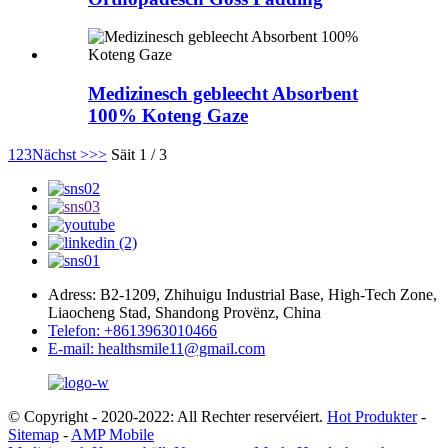
Medizinesch gebleecht Absorbent
100% Koteng Gaze
1
2
3
Nächst >
>>
Säit 1 / 3
Adress: B2-1209, Zhihuigu Industrial Base, High-Tech Zone,
Liaocheng Stad, Shandong Provënz, China
Telefon: +8613963010466
E-mail: healthsmile11@gmail.com
© Copyright - 2020-2022: All Rechter reservéiert.
Hot Produkter
-
Sitemap
-
AMP Mobile