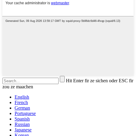
Hit Enter fir ze sichen oder ESC fir
zou ze maachen
English
French
German
Portuguese
Spanish
Russian
Japanese
Korean