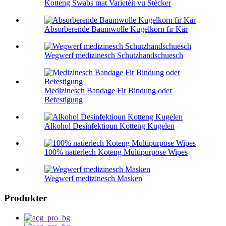
Kotteng Swabs mat Varietéit vu Stécker
Absorberende Baumwolle Kugelkorn fir Kär
Wegwerf medizinesch Schutzhandschuesch
Medizinesch Bandage Fir Bindung oder
Befestigung
Alkohol Desinfektioun Kotteng Kugelen
100% natierlech Koteng Multipurpose Wipes
Wegwerf medizinesch Masken
Produkter