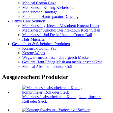
Medical Cotton Gaze
Medizinesch Koteng Klebeband
Medizinesch Bandage
Funktionell Hautreparatur Dressing
Famill Care Solution
Medizinesch gebleecht Absorbent Koteng Linter
Medizinesch Alkohol Desinfektioun Koteng Bäll
Medizinesch Jod Desinfektioun Cotton Ball
Hals Massager
Gesondheet & Schéinheet Produiten
Kosmetik Cotton Pad
Koteng Wipes
Wegwerf medizinesch chirurgesch Masken
Gesiicht Haut Pfleeg Mask am medizinesche Grad
Medical Absorbent Cotton Coil
Ausgezeechent Produkter
Medizinesch absorbéierend Koteng kompriméiert
Roll oder Stéck