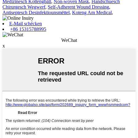
Medizinesch Kottengbäll
,
Non-woven Mask
,
Handschuesch
Chirurgesch Wegwerf
,
Self-Adherent Wound Dressing
,
Antiseptesch Desinfektiounsmëttel
,
Koteng Am Medical
,
E-Mail schécken
+86 15315788995
WeChat
x