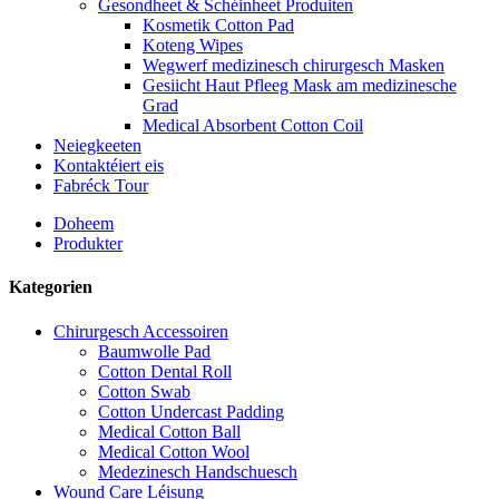
Gesondheet & Schéinheet Produiten
Kosmetik Cotton Pad
Koteng Wipes
Wegwerf medizinesch chirurgesch Masken
Gesiicht Haut Pfleeg Mask am medizinesche
Grad
Medical Absorbent Cotton Coil
Neiegkeeten
Kontaktéiert eis
Fabréck Tour
Doheem
Produkter
Kategorien
Chirurgesch Accessoiren
Baumwolle Pad
Cotton Dental Roll
Cotton Swab
Cotton Undercast Padding
Medical Cotton Ball
Medical Cotton Wool
Medezinesch Handschuesch
Wound Care Léisung